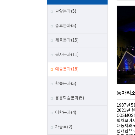
교양분과(5)
종교분과(5)
체육분과(15)
봉사분과(11)
예술분과(18)
학술분과(5)
동아리
응용학술분과(5)
1987년 
2021년 
어학분과(4)
COSMO
펼쳐보이자
대동제와 
가등록(2)
선배님으로