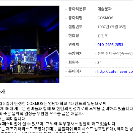
동아리분류
예술분과
동아리명
COSMOS
설립년도
1987년 05월 05일
현회장
김건우
연락처
010-2486-2853
동방위치
천연 잔디구장(축구장)
회원수
34
홈페이지
http://cafe.naver
소개
5월 5일에 탄생한 COSMOS는 영남대학교 4대밴드의 일원으로써
현재 36대 새로운 멤버들과 함께 또 한번의 전성기로의 도약을 준비하고 있습니다
S의 뜻은 음악적 열정을 무한한 우주를 품은 마음으로
는 의미입니다.
락페스티벌에 설 수 있으며, 그 밖에 외부행사도 활발히 하고 있습니다.
는 재즈기타리스트 조영대(1대), 럼블피쉬 베이시스트 김호일(9대), 헤이맨 공