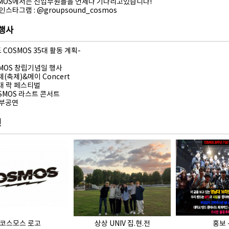
SMOS에서는 신입부원들을 언제나 기다리고있습니다!
 인스타그램 : @groupsound_cosmos
 행사
도 COSMOS 35대 활동 계획-
OSMOS 창립기념일 행사
제(축제)&메이 Concert
남대 락 페스티벌
COSMOS 라스트 콘서트
외부공연
진
코스모스 로고
상상 UNIV 집.현.전
홍보 -