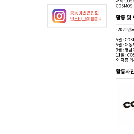
저희 CO
COSMOS
활동 및
-2021년
5월 : C
5월 : 대동
9월 : 영
11월 : 
외 각종 
활동사