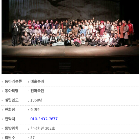
동아리분류
예술분과
동아리명
천마극단
설립년도
1968년
현회장
장미진
010-3432-2677
연락처
동방위치
학생회관 302호
회원수
57