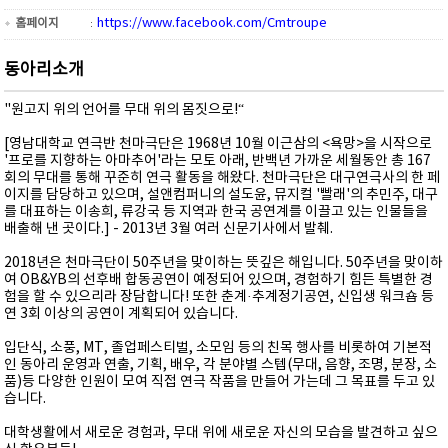
https://www.facebook.com/Cmtroupe
홈페이지
동아리소개
"원고지 위의 언어를 무대 위의 몸짓으로!“
[영남대학교 연극반 천마극단은 1968년 10월 이근삼의 <욕망>을 시작으로
'프로를 지향하는 아마추어'라는 모토 아래, 반백년 가까운 세월동안 총 167
회의 무대를 통해 꾸준히 연극 활동을 해왔다. 천마극단은 대구연극사의 한 페
이지를 담당하고 있으며, 설앤컴퍼니의 설도윤, 뮤지컬 '빨래'의 추민주, 대구
를 대표하는 이송희, 류강국 등 지역과 한국 공연계를 이끌고 있는 인물들을
배출해 낸 곳이다.] - 2013년 3월 여러 신문기사에서 발췌.
2018년은 천마극단이 50주년을 맞이하는 뜻깊은 해입니다. 50주년을 맞이하
여 OB&YB의 선후배 합동공연이 예정되어 있으며, 경험하기 힘든 특별한 경
험을 할 수 있으리라 장담합니다! 또한 춘계·추계정기공연, 신입생 워크숍 등
연 3회 이상의 공연이 계획되어 있습니다.
입단식, 소풍, MT, 졸업페스티벌, 소모임 등의 친목 행사를 비롯하여 기본적
인 동아리 운영과 연출, 기획, 배우, 각 분야별 스텝(무대, 음향, 조명, 분장, 소
품)등 다양한 인원이 모여 직접 연극 작품을 만들어 가는데 그 목표를 두고 있
습니다.
대학생활에서 새로운 경험과, 무대 위에 새로운 자신의 모습을 발견하고 싶으