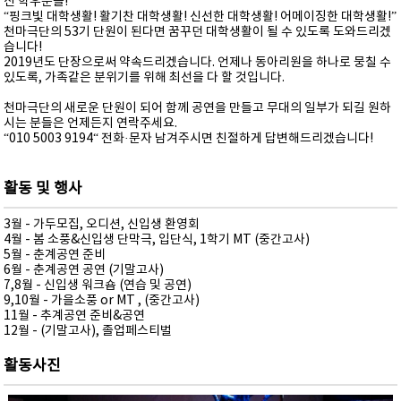
신 학우분들!
“핑크빛 대학생활! 활기찬 대학생활! 신선한 대학생활! 어메이징한 대학생활!”
천마극단의 53기 단원이 된다면 꿈꾸던 대학생활이 될 수 있도록 도와드리겠
습니다!
2019년도 단장으로써 약속드리겠습니다. 언제나 동아리원을 하나로 뭉칠 수
있도록, 가족같은 분위기를 위해 최선을 다 할 것입니다.
천마극단의 새로운 단원이 되어 함께 공연을 만들고 무대의 일부가 되길 원하
시는 분들은 언제든지 연락주세요.
“010 5003 9194“ 전화·문자 남겨주시면 친절하게 답변해드리겠습니다!
활동 및 행사
3월 - 가두모집, 오디션, 신입생 환영회
4월 - 봄 소풍&신입생 단막극, 입단식, 1학기 MT (중간고사)
5월 - 춘계공연 준비
6월 - 춘계공연 공연 (기말고사)
7,8월 - 신입생 워크숍 (연습 및 공연)
9,10월 - 가을소풍 or MT , (중간고사)
11월 - 추계공연 준비&공연
12월 - (기말고사), 졸업페스티벌
활동사진