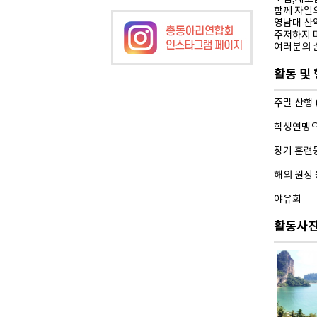
함께 자일
영남대 산
주저하지 
여러분의 
활동 및
주말 산행 
학생연맹으
장기 훈련등
해외 원정
야유회
활동사