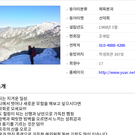
동아리분류
체육분과
동아리명
산악회
설립년도
1968년 3월
현회장
조예림
연락처
010-4888-4286
동방위치
학생회관 307호
회원수
17
홈페이지
http://www.yuac.ne
소개
되는 지겨운 일상.
시에서 벗어나 새로운 모험을 해보고 싶으시다면
회로 오세요!!!
도 힐링이 되는 산행과 낭만으로 가득찬 캠핑
암벽과 짜릿한 빙벽을 오르면서 느끼는 성취감과
용기를 기르는 것은 덤!!!
곡곡의 산을 오르고
움과 멋진 풍경으로 가득한 해외원정 등반 기회도 많이 있습니다.