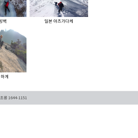
 빙벽
일본 야츠가다케
년 하계
 1644-1151