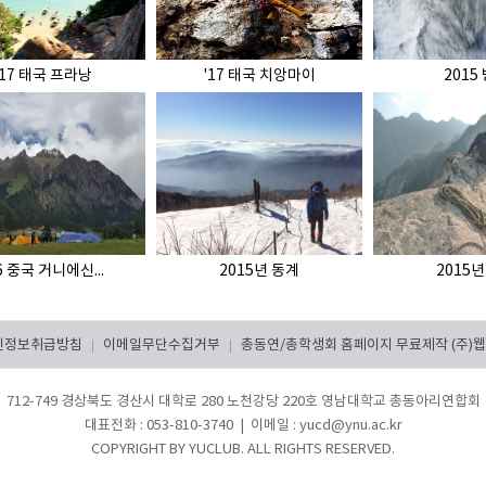
'17 태국 프라낭
'17 태국 치앙마이
2015
6 중국 거니에신...
2015년 동계
2015
인정보취급방침
이메일무단수집거부
총동연/총학생회 홈페이지 무료제작 (주)웹초롱
|
|
712-749 경상북도 경산시 대학로 280 노천강당 220호 영남대학교 총동아리연합회
대표전화 : 053-810-3740 | 이메일 : yucd@ynu.ac.kr
COPYRIGHT BY YUCLUB. ALL RIGHTS RESERVED.