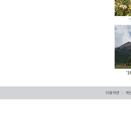
'1
이용약관
개
|