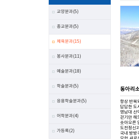
교양분과(5)
종교분과(5)
체육분과(15)
봉사분과(11)
예술분과(18)
학술분과(5)
동아리
응용학술분과(5)
항상 반복
답답한 도
영남대 산악
어학분과(4)
걷기만 해
솟아오른 
도전정신과 
가등록(2)
국내 방방
모험,새로