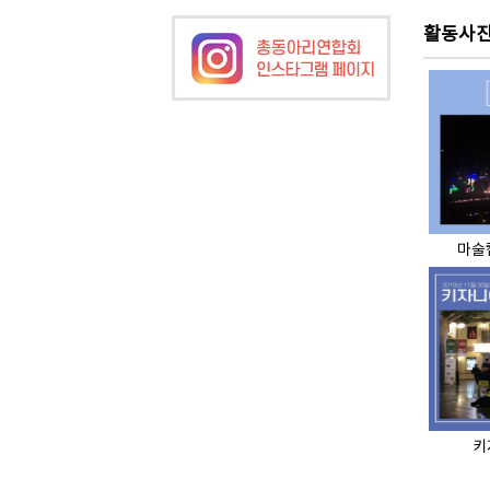
활동사
마술캠
키