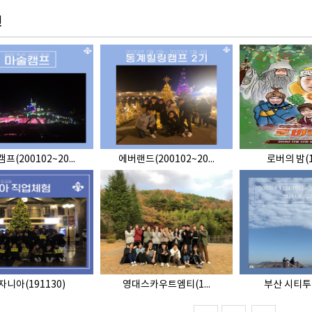
진
프(200102~20...
에버랜드(200102~20...
로버의 밤(1
자니아(191130)
영대스카우트엠티(1...
부산 시티투어