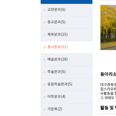
교양분과(5)
종교분과(5)
체육분과(15)
봉사분과(11)
예술분과(18)
학술분과(5)
동아리
응용학술분과(5)
대구경북권
컵스카우트
사활동을 
어학분과(4)
그 외에도 
활동 및
가등록(2)