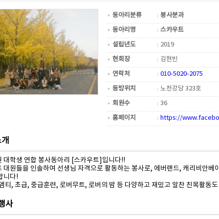
동아리분류
봉사분과
동아리명
스카우트
설립년도
2019
현회장
김현빈
연락처
010-5020-2075
동방위치
노천강당 323호
회원수
36
홈페이지
https://www.faceb
소개
 대학생 연합 봉사동아리 [스카우트]입니다!!
 대원들을 인솔하여 선생님 자격으로 활동하는 봉사로, 에버랜드, 캐리비안베이,
합니다!
엠티, 초급, 중급훈련, 로버무트, 로버의 밤 등 다양하고 재밌고 알찬 친목활동도
 행사